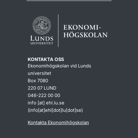
KONTAKTA OSS
Ekonomihögskolan vid Lunds
universitet
Box 7080
220 07 LUND
046-222 00 00
info
[at]
ehl
.
lu
.
se
(info[at]ehl[dot]lu[dot]se)
Kontakta Ekonomihögskolan