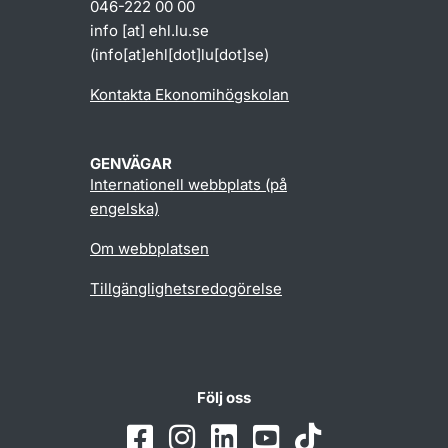
046-222 00 00
info
[at]
ehl
.
lu
.
se
(info[at]ehl[dot]lu[dot]se)
Kontakta Ekonomihögskolan
GENVÄGAR
Internationell webbplats (på
engelska)
Om webbplatsen
Tillgänglighetsredogörelse
Följ oss