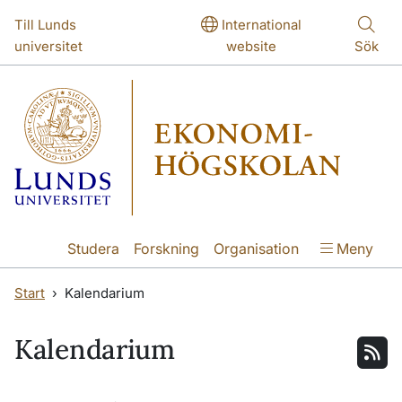
Hoppa till huvudinnehåll
Hoppa till huvudinnehåll
Till Lunds
International
universitet
website
Sök
Studera
Forskning
Organisation
Meny
Start
Kalendarium
Kalendarium