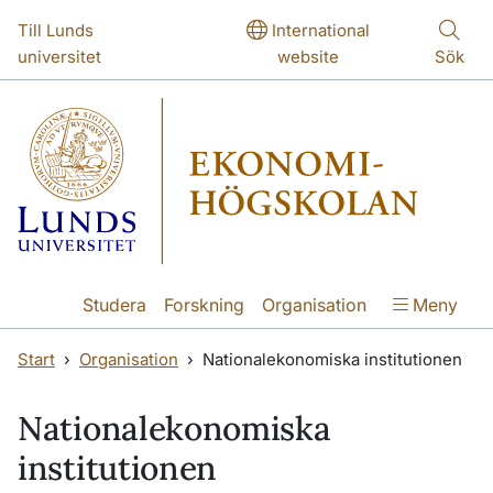
Hoppa till huvudinnehåll
Hoppa till huvudinnehåll
Till Lunds
International
universitet
website
Sök
Studera
Forskning
Organisation
Meny
Start
Organisation
Nationalekonomiska institutionen
Nationalekonomiska
institutionen