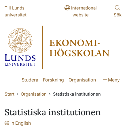
Hoppa till huvudinnehåll
Hoppa till huvudinnehåll
Till Lunds
International
universitet
website
Sök
Studera
Forskning
Organisation
Meny
Start
Organisation
Statistiska institutionen
Statistiska institutionen
In English