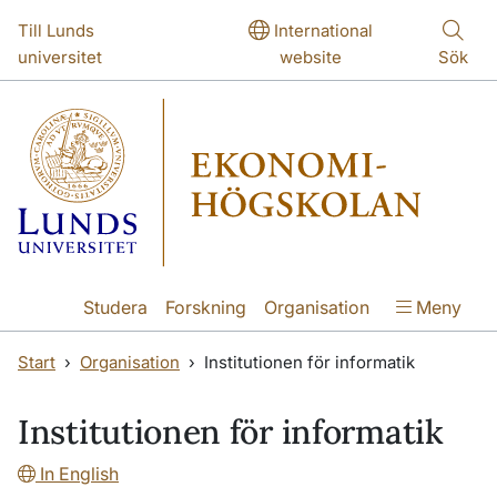
Hoppa till huvudinnehåll
Hoppa till huvudinnehåll
Till Lunds
International
universitet
website
Sök
Studera
Forskning
Organisation
Meny
Start
Organisation
Institutionen för informatik
Institutionen för informatik
In English