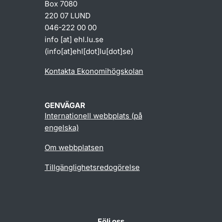
Box 7080
220 07 LUND
046-222 00 00
info
[at]
ehl
.
lu
.
se
(info[at]ehl[dot]lu[dot]se)
Kontakta Ekonomihögskolan
GENVÄGAR
Internationell webbplats (på
engelska)
Om webbplatsen
Tillgänglighetsredogörelse
Följ oss