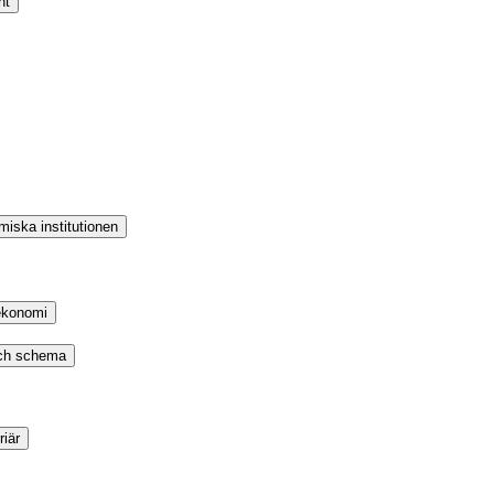
nt
iska institutionen
ekonomi
och schema
iär