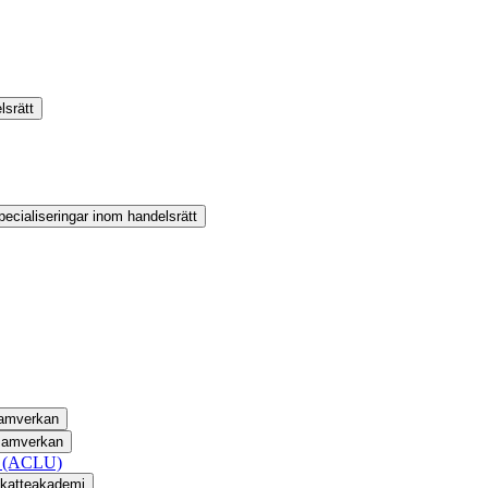
lsrätt
ecialiseringar inom handelsrätt
samverkan
 samverkan
et (ACLU)
skatteakademi