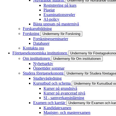
Nuvarande student
Undermeny för Nuvarande stude
Registrering på kurs
Plagiat
Examinationsregler
AI-policy
Bästa uppsats på masternivå
Forskarutbildning
Forskning
Undermeny för Forskning
Forskningsseminarier
Databaser
Kontakta oss
Företagsekonomiska institutionen
Undermeny för Företagsekonom
Om institutionen
Undermeny för Om institutionen
Nyhetsarkiv
Öppettider sommar
Studera företagsekonomi
Undermeny för Studera företags
Studievägledning
Kursutbud och schema
Undermeny för Kursutbud 
Kurser på grundnivå
Kurser på avancerad nivå
SI - samverkansinlärning
Examen och karriär
Undermeny för Examen och karr
Kandidatexamen
Magister- och masterexamen