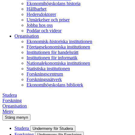
Ekonomihögskolans historia
Hållbarhet
Hedersdoktorer
Utmärkelser och priser
Jobba hos oss
Poddar och videor
Organisation
Ekonomisk-historiska institutionen
Företagsekonomiska institutionen
Institutionen för handelsrätt
Institutionen för informatik
Nationalekonomiska institutionen
Statistiska institutionen
Forskningscentrum
Forskningsnätverk
Ekonomihögskolans bibliotek
Studera
Forskning
Organisation
Meny
Stäng menyn
Studera
Undermeny för Studera
Forskning
Undermeny för Forskning