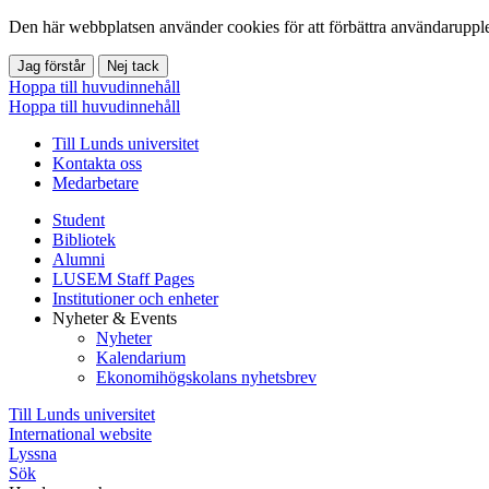
Den här webbplatsen använder cookies för att förbättra användarupple
Jag förstår
Nej tack
Hoppa till huvudinnehåll
Hoppa till huvudinnehåll
Till Lunds universitet
Kontakta oss
Medarbetare
Student
Bibliotek
Alumni
LUSEM Staff Pages
Institutioner och enheter
Nyheter & Events
Nyheter
Kalendarium
Ekonomihögskolans nyhetsbrev
Till Lunds universitet
International website
Lyssna
Sök