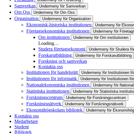
Samverkan
Undermeny för Samverkan
Om Oss
Undermeny för Om Oss
Organisation
Undermeny för Organisation
Ekonomisk-historiska institutionen
Undermeny för Ekonomi
Företagsekonomiska institutionen
Undermeny för Företags
Om institutionen
Undermeny för Om institutionen
Loading…
Studera företagsekonomi
Undermeny för Studera f
Forskarutbildning
Undermeny för Forskarutbildning
Forskning och samverkan
Kontakta oss
Institutionen för handelsrätt
Undermeny för Institutionen fö
Institutionen för informatik
Undermeny för Institutionen för
Nationalekonomiska institutionen
Undermeny för National
Statistiska institutionen
Undermeny för Statistiska instituti
Forskningscentrum
Undermeny för Forskningscentrum
Forskningsnätverk
Undermeny för Forskningsnätverk
Ekonomihögskolans bibliotek
Undermeny för Ekonomihögs
Kontakta oss
Medarbetare
Student
Bibliotek