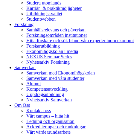
Studera utomlands
Karriär- & praktikmöjligheter
Utbildningskvalitet
Studentwebben
Forskning
Samhällsrelevans och påverkan
Forskningsområden institutioner
Hitta forskare och sök bland våra experter inom ekonomi
Forskarutbildning
Ekonomihögskolan i media
NEXUS Seminar Series
Nyhetsarkiv Forskning
Samverkan
Samverkan med Ekonomihögskolan
Samverkan med våra studenter
Alumni
Kompetensutveckling
Uppdragsutbildning
Nyhetsarkiv Samverkan
Om Oss
Kontakta oss
Vårt campus – hitta hit
Ledning och organisation
Ackrediteringar och rankningar
Vårt värdegrundsarbete