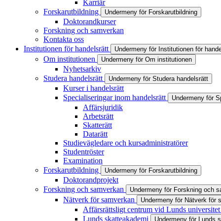
Karriär
Forskarutbildning
Undermeny för Forskarutbildning
Doktorandkurser
Forskning och samverkan
Kontakta oss
Institutionen för handelsrätt
Undermeny för Institutionen för hande
Om institutionen
Undermeny för Om institutionen
Nyhetsarkiv
Studera handelsrätt
Undermeny för Studera handelsrätt
Kurser i handelsrätt
Specialiseringar inom handelsrätt
Undermeny för Sp
Affärsjuridik
Arbetsrätt
Skatterätt
Datarätt
Studievägledare och kursadministratörer
Studentröster
Examination
Forskarutbildning
Undermeny för Forskarutbildning
Doktorandprojekt
Forskning och samverkan
Undermeny för Forskning och 
Nätverk för samverkan
Undermeny för Nätverk för
Affärsrättsligt centrum vid Lunds universit
Lunds skatteakademi
Undermeny för Lunds 