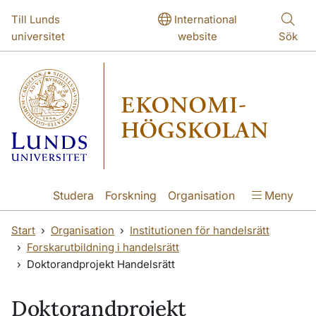
Hoppa till huvudinnehåll
Hoppa till huvudinnehåll
Till Lunds
International
universitet
website
Sök
Studera
Forskning
Organisation
Meny
Start
Organisation
Institutionen för handelsrätt
Forskarutbildning i handelsrätt
Doktorandprojekt Handelsrätt
Doktorandprojekt