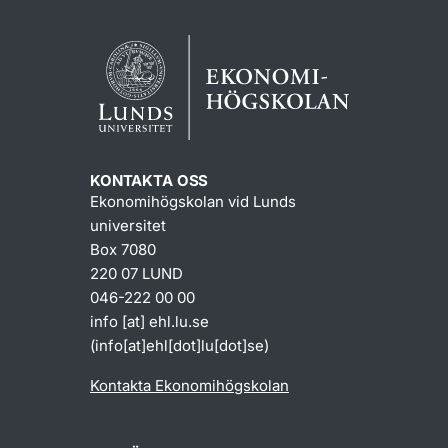
KONTAKTA OSS
Ekonomihögskolan vid Lunds
universitet
Box 7080
220 07 LUND
046-222 00 00
info
[at]
ehl
.
lu
.
se
(info[at]ehl[dot]lu[dot]se)
Kontakta Ekonomihögskolan