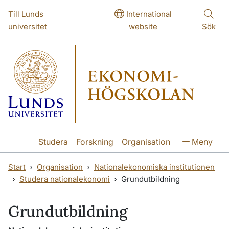
Hoppa till huvudinnehåll
Hoppa till huvudinnehåll
Till Lunds
International
universitet
website
Sök
Studera
Forskning
Organisation
Meny
Start
Organisation
Nationalekonomiska institutionen
Studera nationalekonomi
Grundutbildning
Grundutbildning