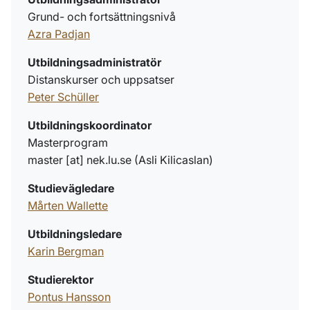
Grund- och fortsättningsnivå
Azra Padjan
Utbildningsadministratör
Distanskurser och uppsatser
Peter Schüller
Utbildningskoordinator
Masterprogram
master
[at]
nek
.
lu
.
se
(
Asli Kilicaslan
)
Studievägledare
Mårten Wallette
Utbildningsledare
Karin Bergman
Studierektor
Pontus Hansson