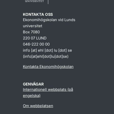
KONTAKTA OSS
Ekonomihögskolan vid Lunds
universitet
Box 7080
220 07 LUND
046-222 00 00
info
[at]
ehl
[dot]
lu
[dot]
se
(info[at]ehl[dot]lu[dot]se)
Kontakta Ekonomihögskolan
GENVÄGAR
Internationell webbplats (på
engelska)
Om webbplatsen