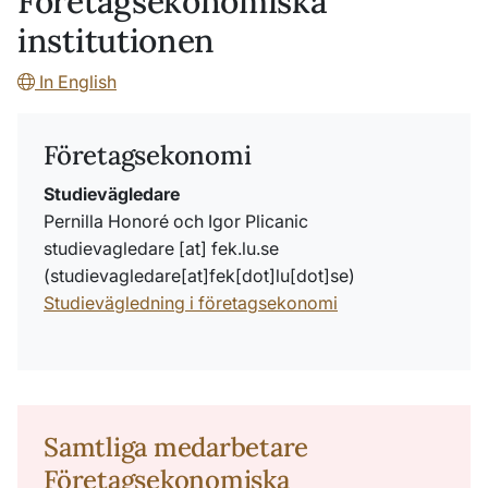
Företagsekonomiska
institutionen
In English
Företagsekonomi
Studievägledare
Pernilla Honoré och Igor Plicanic
studievagledare
[at]
fek
.
lu
.
se
(studievagledare[at]fek[dot]lu[dot]se)
Studievägledning i företagsekonomi
Samtliga medarbetare
Företagsekonomiska