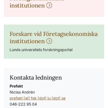
institutionen
Forskare vid Företagsekonomiska
institutionen
Lunds universitets forskningsportal
Kontakta ledningen
Prefekt
Niclas Andrén
prefekt
[at]
fek
[dot]
lu
[dot]
se
046-222 95 04