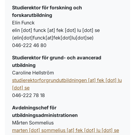
Studierektor för forskning och
forskarutbildning
Elin Funck
elin
[dot]
funck
[at]
fek
[dot]
lu
[dot]
se
(elin[dot]funck[at]fek[dot]lu[dot]se)
046-222 46 80
Studierektor för grund- och avancerad
utbildning
Caroline Hellström
studierektorforgrundutbildningen
[at]
fek
[dot]
lu
[dot]
se
046-222 78 18
Avdelningschef för
utbildningsadministrationen
Mårten Sommelius
marten
[dot]
sommelius
[at]
fek
[dot]
lu
[dot]
se