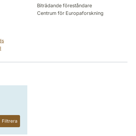
Biträdande föreståndare
Centrum för Europaforskning
ds
l
Filtrera