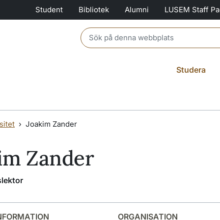
Student
Bibliotek
Alumni
LUSEM Staff P
Header search
Studera
itet
Joakim Zander
im Zander
slektor
NFORMATION
ORGANISATION