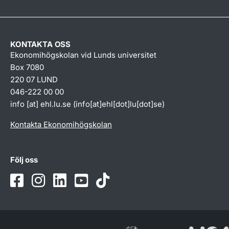
KONTAKTA OSS
Ekonomihögskolan vid Lunds universitet
Box 7080
220 07 LUND
046-222 00 00
info
[at]
ehl
.
lu
.
se
(info[at]ehl[dot]lu[dot]se)
Kontakta Ekonomihögskolan
Följ oss