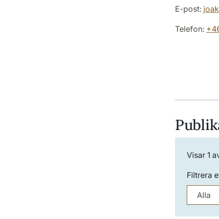
E-post:
joak
Telefon:
+46
Publik
Visar
1
a
Filtrera e