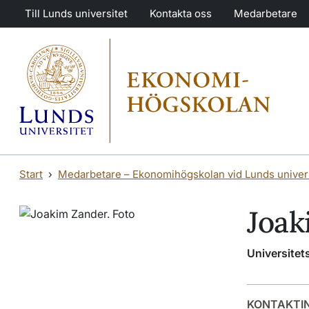
Hoppa till huvudinnehåll
Hoppa till huvudinnehåll
Till Lunds universitet
Kontakta oss
Medarbetare
Start
Medarbetare – Ekonomihögskolan vid Lunds univers
Joak
Universitet
KONTAKTI