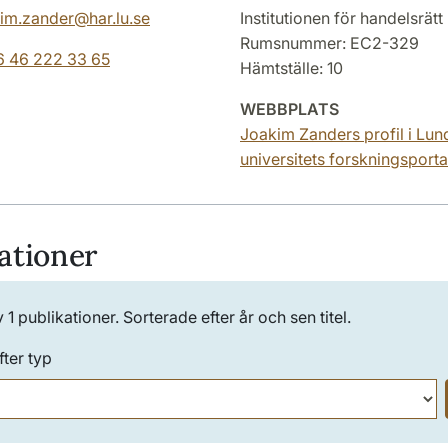
im.zander@har.lu.se
Institutionen för handelsrätt
Rumsnummer: EC2-329
 46 222 33 65
Hämtställe: 10
WEBBPLATS
Joakim Zanders profil i Lun
universitets forskningsporta
ationer
v
1
publikationer. Sorterade efter år och sen titel.
fter typ